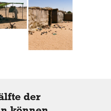
lfte der
an können