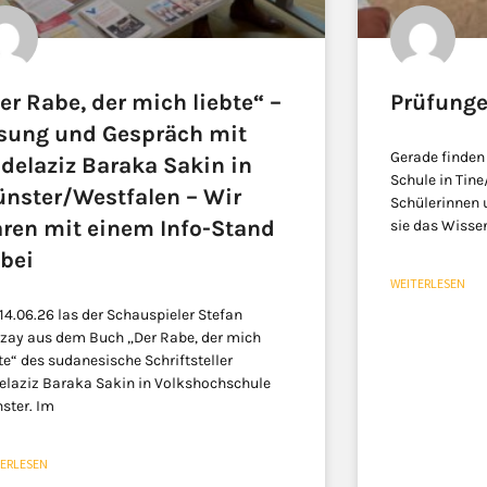
er Rabe, der mich liebte“ –
Prüfunge
sung und Gespräch mit
Gerade finden
delaziz Baraka Sakin in
Schule in Tine
nster/Westfalen – Wir
Schülerinnen 
ren mit einem Info-Stand
sie das Wissen
bei
WEITERLESEN
14.06.26 las der Schauspieler Stefan
zay aus dem Buch „Der Rabe, der mich
te“ des sudanesische Schriftsteller
elaziz Baraka Sakin in Volkshochschule
ster. Im
TERLESEN