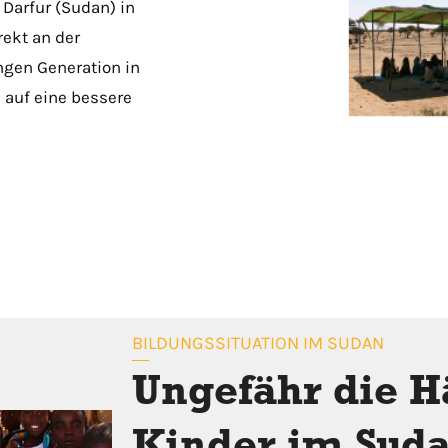
 Darfur (Sudan) in
rekt an der
ngen Generation in
 auf eine bessere
BILDUNGSSITUATION IM SUDAN
Ungefähr die Hä
Kinder im Sud