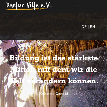
DE
| EN
Bildung ist das stärkste
Mittel, mit dem wir die
Welt verändern können.
Mahatma Gandhi