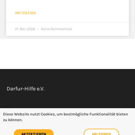
WEITERLESEN
17. Mai 2026
Keine Kommentare
Darfur-Hilfe e.V.
Datenschutz
Impressum
Diese Website nutzt Cookies, um bestmögliche Funktionalität bieten
zu können.
AKZEPTIEREN
ABLEHNEN