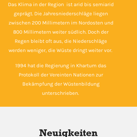
Das Klima in der Region ist arid bis semiarid
geprägt. Die Jahresniederschläge liegen
zwischen 200 Millimetern im Nordosten und
800 Millimetern weiter südlich. Doch der
Regen bleibt oft aus, die Niederschläge
werden weniger, die Wüste dringt weiter vor.
1994 hat die Regierung in Khartum das
Protokoll der Vereinten Nationen zur
Bekämpfung der Wüstenbildung
unterschrieben.
Neuigkeiten